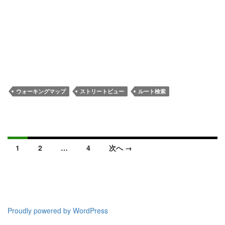
ウォーキングマップ
ストリートビュー
ルート検索
投
1
2
…
4
次へ →
稿
ナ
ビ
ゲ
ー
Proudly powered by WordPress
シ