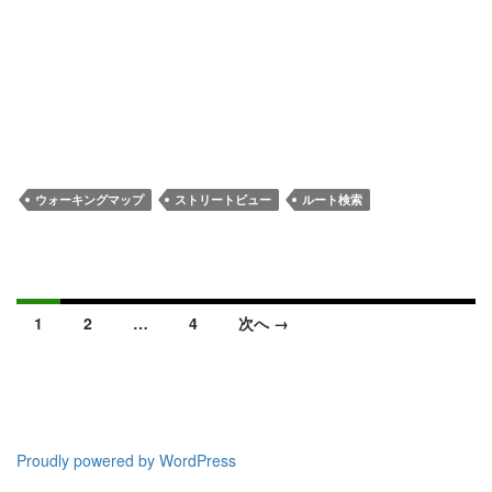
ウォーキングマップ
ストリートビュー
ルート検索
投
1
2
…
4
次へ →
稿
ナ
ビ
ゲ
ー
Proudly powered by WordPress
シ