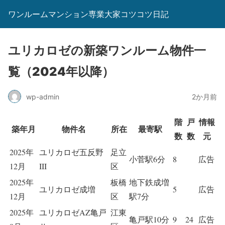
ワンルームマンション専業大家コツコツ日記
ユリカロゼの新築ワンルーム物件一
覧（2024年以降）
wp-admin
2か月前
階
戸
情報
築年月
物件名
所在
最寄駅
数
数
元
2025年
ユリカロゼ五反野
足立
小菅駅6分
8
広告
12月
III
区
2025年
板橋
地下鉄成増
ユリカロゼ成増
5
広告
12月
区
駅7分
2025年
ユリカロゼAZ亀戸
江東
亀戸駅10分
9
24
広告