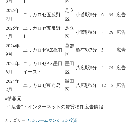
8月
Ⅱ
区
2025年
足立
ユリカロゼ五反野
小菅駅8分
6
34
広告
2月
区
2025年
ユリカロゼ五反野
足立
小菅駅8分
8
29
広告
4月
Ⅱ
区
2024年
葛飾
ユリカロゼAZ亀有
亀有駅7分
5
広告
9月
区
2024年
ユリカロゼAZ墨田
墨田
八広駅8分
5
24
広告
6月
イースト
区
2024年
墨田
ユリカロゼ東向島
八広駅5分
12
42
広告
2月
区
※情報元
・”広告”：インターネットの賃貸物件広告情報
カテゴリー:
ワンルームマンション投資